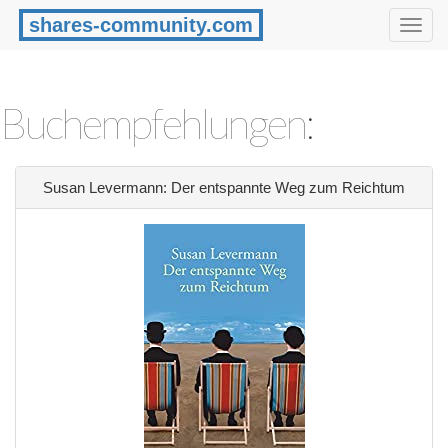
shares-community.com
Toggl
Navig
Buchempfehlungen:
Susan Levermann: Der entspannte Weg zum Reichtum